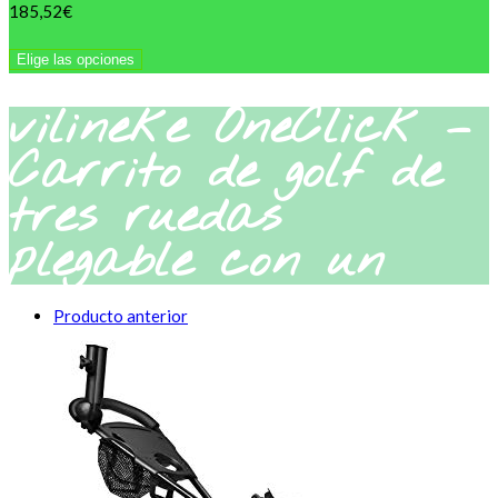
185,52
€
Elige las opciones
vilineke OneClick –
Carrito de golf de
tres ruedas
plegable con un
solo clic con sop
Producto anterior
Inicio
>
Tienda
>
vilineke OneClick – Carrito de golf de tres ruedas plegable con un
solo clic con soporte para paraguas y bolsa de almacenamiento
(verde)