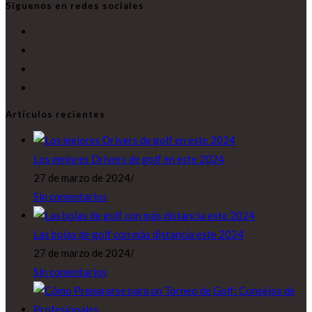
Síguenos en redes sociales
Se
abre
Se
en
abre
Se
una
en
abre
Se
nueva
una
en
abre
Artículos recientes
pestaña
nueva
una
en
pestaña
nueva
una
Los mejores Drivers de golf en este 2024
pestaña
nueva
27 de marzo de 2024
/
pestaña
Sin comentarios
Las bolas de golf con más distancia este 2024
27 de marzo de 2024
/
Sin comentarios