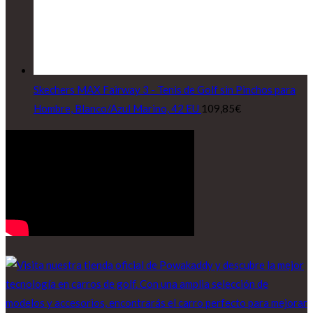
Skechers MAX Fairway 3 - Tenis de Golf sin Pinchos para
Hombre, Blanco/Azul Marino, 42 EU
109,85
€