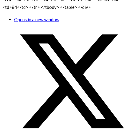
<td>84</td> </tr> </tbody> </table> </div>
Opens in a new window