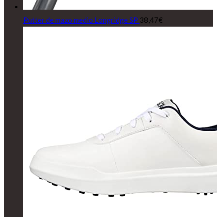
Putter de mazo medio Longridge SP
38,47
€