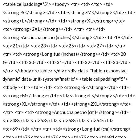
<table cellpadding="5"> <tbody> <tr> <td></td> <td>
<strong>S</strong></td> <td><strong>M</strong></td> <td>
<strong>L</strong></td> <td><strong>XL</strong></td>
<td><strong>2XL</strong></td> </tr> <tr> <td>
<strong>Anchucha pecho (inches)</strong></td> <td>19</td>
<td>21</td> <td>23</td> <td>25</td> <td>27</td> </tr>
<tr> <td><strong>Longitud (inches)</strong></td> <td>28
½</td> <td>30</td> <td>31</td> <td>32</td> <td>33</td>
</tr> </tbody> </table> </div> <div class="table-responsive
dynamic" data-unit-system="metric"> <table cellpadding="5">
<tbody> <tr> <td></td> <td><strong>S</strong></td> <td>
<strong>M</strong></td> <td><strong>L</strong></td> <td>
<strong>XL</strong></td> <td><strong>2XL</strong></td>
</tr> <tr> <td><strong>Anchucha pecho (cm)</strong></td>
<td>48</td> <td>53</td> <td>58</td> <td>64</td>
<td>69</td> </tr> <tr> <td><strong>Longitud (cm)</strong>
</td> <td>72</td> <td>76</td> <td>79</td> <td>81</td>