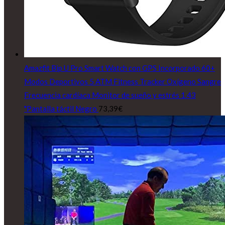
Amazfit Bip U Pro Smart Watch con GPS Incorporado 60+
Modos Deportivos 5 ATM Fitness Tracker Oxígeno Sangre
Frecuencia cardíaca Monitor de sueño y estrés 1.43
"Pantalla táctil Negro
73,39
€