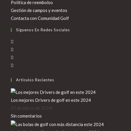
Política de reembolso
Gestión de campos y eventos
Contacta con Comunidad Golf
Síguenos En Redes Sociales
Se
abre
Se
en
abre
Se
una
en
abre
Se
nueva
una
en
abre
pestaña
nueva
una
en
Artículos Recientes
pestaña
nueva
una
pestaña
nueva
Los mejores Drivers de golf en este 2024
pestaña
27 de marzo de 2024
/
Sin comentarios