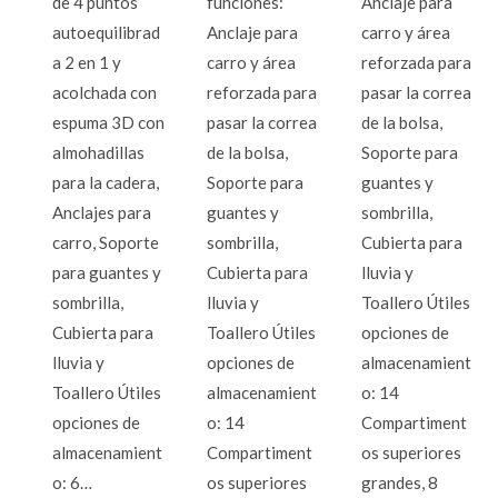
de 4 puntos
funciones:
Anclaje para
autoequilibrad
Anclaje para
carro y área
a 2 en 1 y
carro y área
reforzada para
acolchada con
reforzada para
pasar la correa
espuma 3D con
pasar la correa
de la bolsa,
almohadillas
de la bolsa,
Soporte para
para la cadera,
Soporte para
guantes y
Anclajes para
guantes y
sombrilla,
carro, Soporte
sombrilla,
Cubierta para
para guantes y
Cubierta para
lluvia y
sombrilla,
lluvia y
Toallero Útiles
Cubierta para
Toallero Útiles
opciones de
lluvia y
opciones de
almacenamient
Toallero Útiles
almacenamient
o: 14
opciones de
o: 14
Compartiment
almacenamient
Compartiment
os superiores
o: 6…
os superiores
grandes, 8