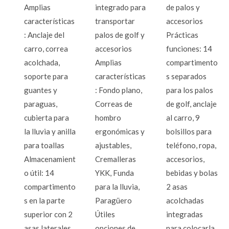
Amplias
integrado para
de palos y
características
transportar
accesorios
: Anclaje del
palos de golf y
Prácticas
carro, correa
accesorios
funciones: 14
acolchada,
Amplias
compartimento
soporte para
características
s separados
guantes y
: Fondo plano,
para los palos
paraguas,
Correas de
de golf, anclaje
cubierta para
hombro
al carro, 9
la lluvia y anilla
ergonómicas y
bolsillos para
para toallas
ajustables,
teléfono, ropa,
Almacenamient
Cremalleras
accesorios,
o útil: 14
YKK, Funda
bebidas y bolas
compartimento
para la lluvia,
2 asas
s en la parte
Paragüero
acolchadas
superior con 2
Útiles
integradas
asas laterales,
opciones de
para colocarla