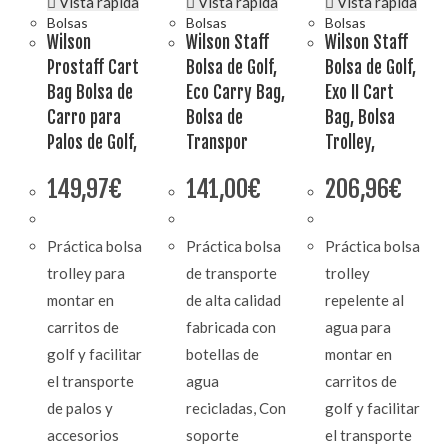
Vista rápida
Vista rápida
Vista rápida
Bolsas
Bolsas
Bolsas
Wilson
Wilson Staff
Wilson Staff
Prostaff Cart
Bolsa de Golf,
Bolsa de Golf,
Bag Bolsa de
Eco Carry Bag,
Exo II Cart
Carro para
Bolsa de
Bag, Bolsa
Palos de Golf,
Transpor
Trolley,
149,97
€
141,00
€
206,96
€
Práctica bolsa
Práctica bolsa
Práctica bolsa
trolley para
de transporte
trolley
montar en
de alta calidad
repelente al
carritos de
fabricada con
agua para
golf y facilitar
botellas de
montar en
el transporte
agua
carritos de
de palos y
recicladas, Con
golf y facilitar
accesorios
soporte
el transporte