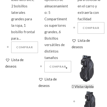
2 bolsillos
almacenamient
en el carro y
laterales
o: 5
extraerla con
grandes para
Compartiment
facilidad
la ropa, 1
os superiores
COMPRAR
bolsillo frontal
grandes, 6
para…
Bolsillos
Lista de
versátiles de
deseos
COMPRAR
distintos
tamaños
Lista de
deseos
COMPRAR
Lista de
deseos
Vista rápida