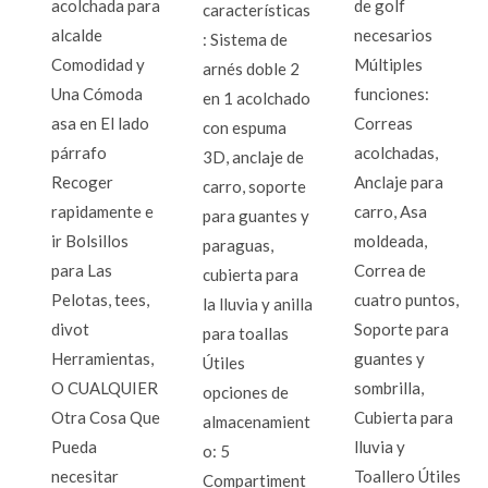
acolchada para
de golf
características
alcalde
necesarios
: Sistema de
Comodidad y
Múltiples
arnés doble 2
Una Cómoda
funciones:
en 1 acolchado
asa en El lado
Correas
con espuma
párrafo
acolchadas,
3D, anclaje de
Recoger
Anclaje para
carro, soporte
rapidamente e
carro, Asa
para guantes y
ir Bolsillos
moldeada,
paraguas,
para Las
Correa de
cubierta para
Pelotas, tees,
cuatro puntos,
la lluvia y anilla
divot
Soporte para
para toallas
Herramientas,
guantes y
Útiles
O CUALQUIER
sombrilla,
opciones de
Otra Cosa Que
Cubierta para
almacenamient
Pueda
lluvia y
o: 5
necesitar
Toallero Útiles
Compartiment