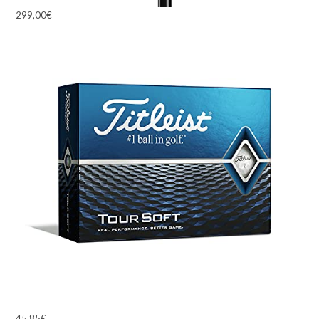
299,00
€
Tit
45,85
€